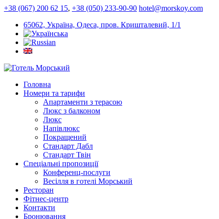
+38 (067) 200 62 15
,
+38 (050) 233-90-90
hotel@morskoy.com
65062, Україна, Одеса, пров. Кришталевий, 1/1
Головна
Номери та тарифи
Апартаменти з терасою
Люкс з балконом
Люкс
Напівлюкс
Покращений
Стандарт Дабл
Стандарт Твін
Спеціальні пропозиції
Конференц-послуги
Весілля в готелі Морський
Ресторан
Фітнес-центр
Контакти
Бронювання