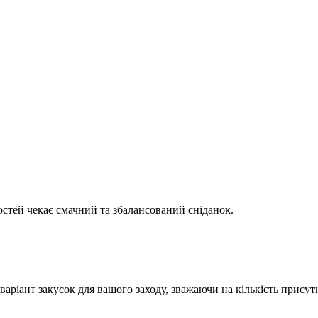
стей чекає смачний та збалансований сніданок.
іант закусок для вашого заходу, зважаючи на кількість присутн