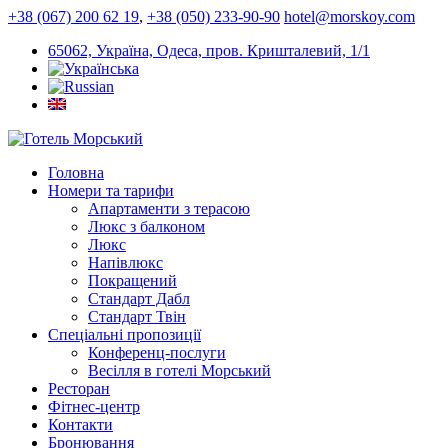
+38 (067) 200 62 19
,
+38 (050) 233-90-90
hotel@morskoy.com
65062, Україна, Одеса, пров. Кришталевий, 1/1
Головна
Номери та тарифи
Апартаменти з терасою
Люкс з балконом
Люкс
Напівлюкс
Покращений
Стандарт Дабл
Стандарт Твін
Спеціальні пропозиції
Конференц-послуги
Весілля в готелі Морський
Ресторан
Фітнес-центр
Контакти
Бронювання