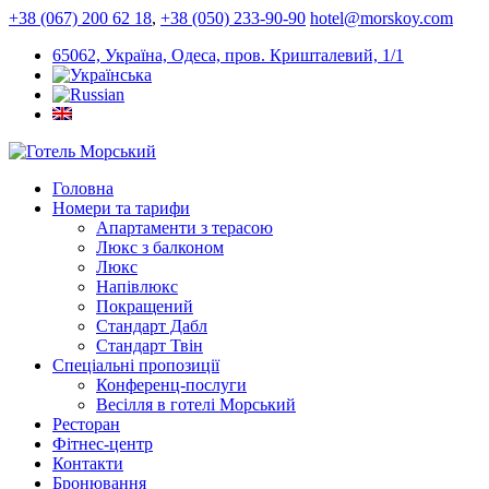
+38 (067) 200 62 18
,
+38 (050) 233-90-90
hotel@morskoy.com
65062, Україна, Одеса, пров. Кришталевий, 1/1
Головна
Номери та тарифи
Апартаменти з терасою
Люкс з балконом
Люкс
Напівлюкс
Покращений
Стандарт Дабл
Стандарт Твін
Спеціальні пропозиції
Конференц-послуги
Весілля в готелі Морський
Ресторан
Фітнес-центр
Контакти
Бронювання