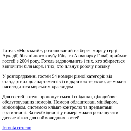
Готель «Морський», розташований на березі моря у серці
Аркадії, біля нічного клубу Ібіца та Аквапарку Гаваї, приймає
гостей з 2004 року. Готель задовольнить і тих, хто збирається
відпочити біля моря, і тих, хто планує робочу поїздку.
У розпорядженні гостей 54 номери різної категорії: від
стандартних до апартаментів із відкритою терасою, де можна
насолодитися морським краєвидом.
Для гостей готель пропонує смачні сніданки, цілодобове
обслуговування номерів. Номери облаштовані мінібаром,
мінісейфом, системою клімат-контролю та предметами
гостинності. За необхідності у номері можна розташувати
дитяче ліжко для наймолодших гостей.
Історія готелю