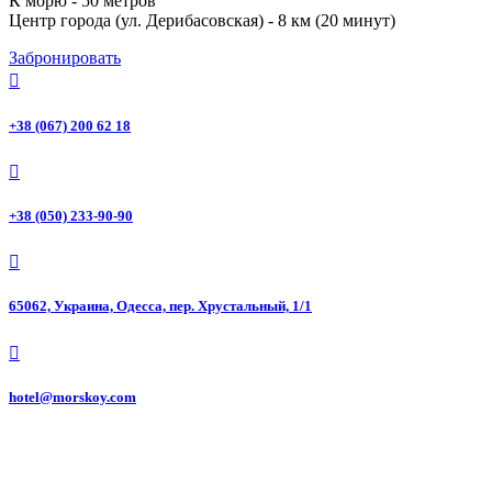
К морю - 50 метров
Центр города (ул. Дерибасовская) - 8 км (20 минут)
Забронировать

+38 (067) 200 62 18

+38 (050) 233-90-90

65062, Украина, Одесса, пер. Хрустальный, 1/1

hotel@morskoy.com