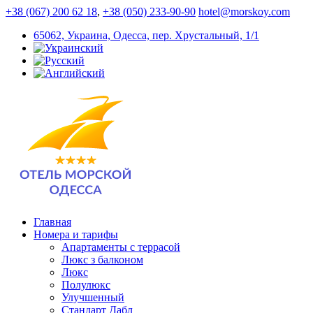
+38 (067) 200 62 18
,
+38 (050) 233-90-90
hotel@morskoy.com
65062, Украина, Одесса, пер. Хрустальный, 1/1
Главная
Номера и тарифы
Апартаменты с террасой
Люкс з балконом
Люкс
Полулюкс
Улучшенный
Стандарт Дабл